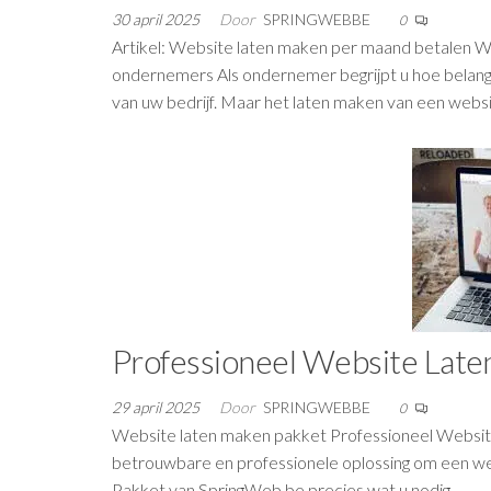
30 april 2025
Door
SPRINGWEBBE
0
Artikel: Website laten maken per maand betalen W
ondernemers Als ondernemer begrijpt u hoe belangr
van uw bedrijf. Maar het laten maken van een webs
Professioneel Website Late
29 april 2025
Door
SPRINGWEBBE
0
Website laten maken pakket Professioneel Website
betrouwbare en professionele oplossing om een web
Pakket van SpringWeb.be precies wat u nodig…