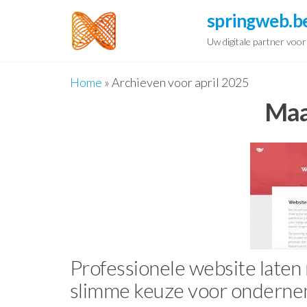
Spring
springweb.b
naar
Uw digitale partner voo
de
inhoud
Home
»
Archieven voor april 2025
Maa
Professionele website laten
slimme keuze voor ondern