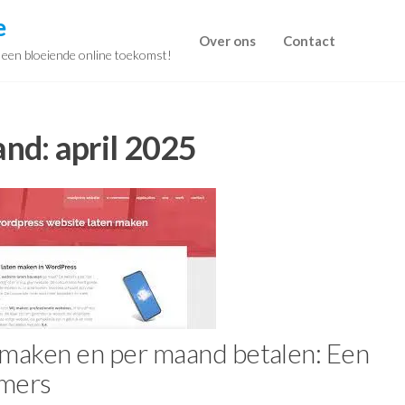
e
Over ons
Contact
r een bloeiende online toekomst!
nd:
april 2025
 maken en per maand betalen: Een
emers