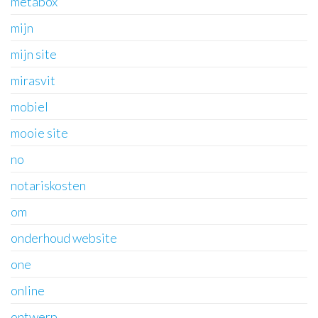
metabox
mijn
mijn site
mirasvit
mobiel
mooie site
no
notariskosten
om
onderhoud website
one
online
ontwerp