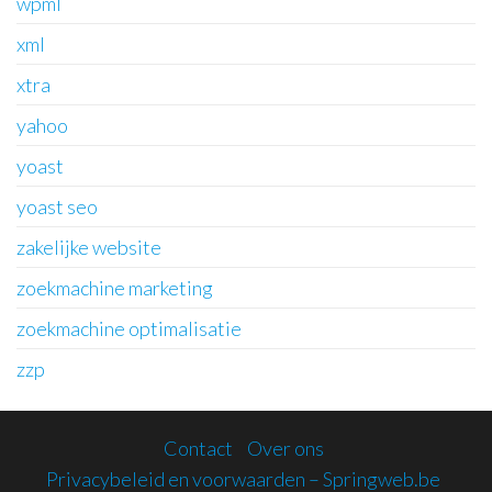
wpml
xml
xtra
yahoo
yoast
yoast seo
zakelijke website
zoekmachine marketing
zoekmachine optimalisatie
zzp
Contact
Over ons
Privacybeleid en voorwaarden – Springweb.be