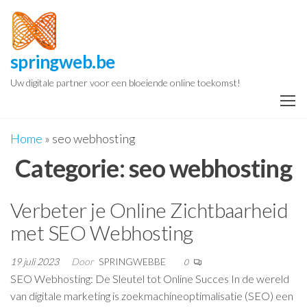
Spring
naar
de
springweb.be
inhoud
Uw digitale partner voor een bloeiende online toekomst!
Home
»
seo webhosting
Categorie:
seo webhosting
Verbeter je Online Zichtbaarheid
met SEO Webhosting
19 juli 2023
Door
SPRINGWEBBE
0
SEO Webhosting: De Sleutel tot Online Succes In de wereld
van digitale marketing is zoekmachineoptimalisatie (SEO) een