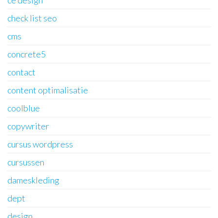
ce design
check list seo
cms
concrete5
contact
content optimalisatie
coolblue
copywriter
cursus wordpress
cursussen
dameskleding
dept
design