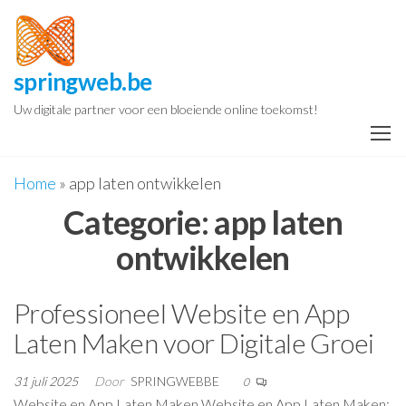
Spring
naar
de
springweb.be
inhoud
Uw digitale partner voor een bloeiende online toekomst!
Home
»
app laten ontwikkelen
Categorie:
app laten
ontwikkelen
Professioneel Website en App
Laten Maken voor Digitale Groei
31 juli 2025
Door
SPRINGWEBBE
0
Website en App Laten Maken Website en App Laten Maken: