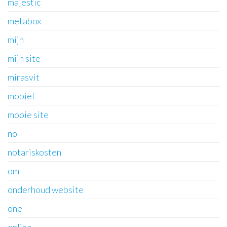
majestic
metabox
mijn
mijn site
mirasvit
mobiel
mooie site
no
notariskosten
om
onderhoud website
one