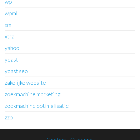
wp
wpml
xml
xtra
yahoo
yoast
yoast seo
zakelijke website
zoekmachine marketing
zoekmachine optimalisatie
zzp
Contact
Over ons