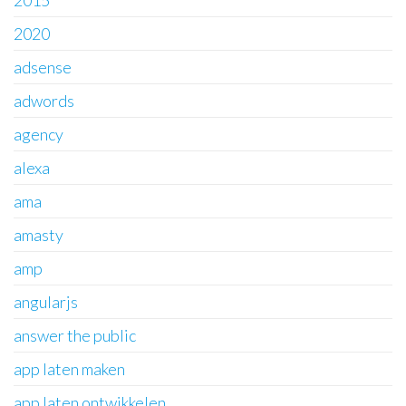
2015
2020
adsense
adwords
agency
alexa
ama
amasty
amp
angularjs
answer the public
app laten maken
app laten ontwikkelen