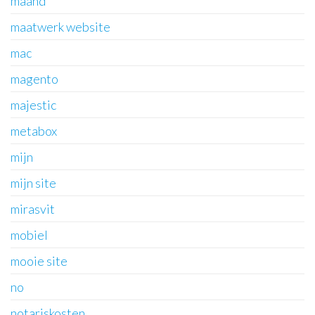
maand
maatwerk website
mac
magento
majestic
metabox
mijn
mijn site
mirasvit
mobiel
mooie site
no
notariskosten