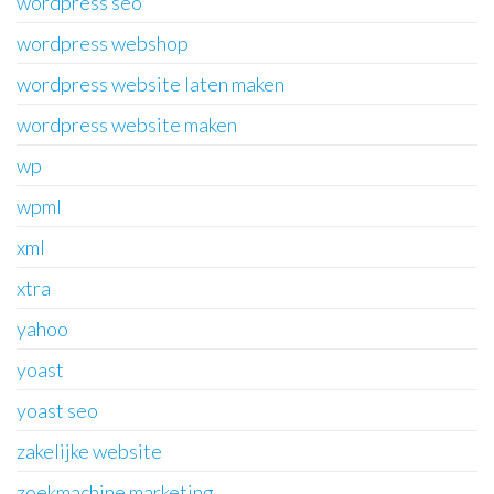
wordpress seo
wordpress webshop
wordpress website laten maken
wordpress website maken
wp
wpml
xml
xtra
yahoo
yoast
yoast seo
zakelijke website
zoekmachine marketing