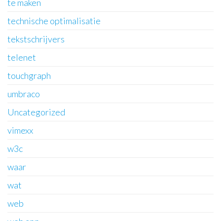
te maken
technische optimalisatie
tekstschrijvers
telenet
touchgraph
umbraco
Uncategorized
vimexx
w3c
waar
wat
web