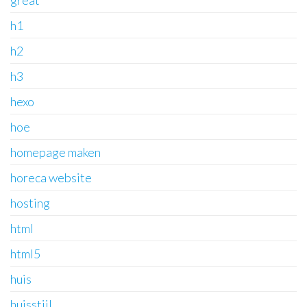
great
h1
h2
h3
hexo
hoe
homepage maken
horeca website
hosting
html
html5
huis
huisstijl