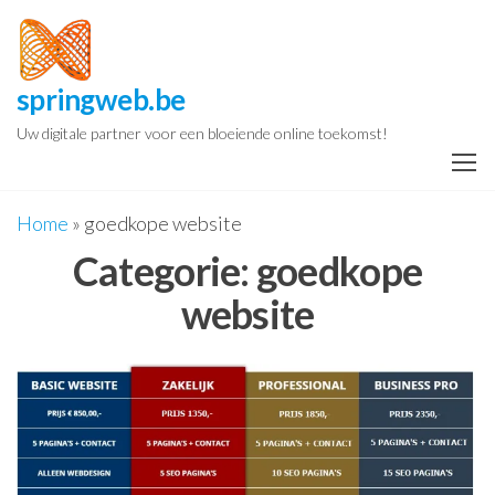
Spring
naar
de
springweb.be
inhoud
Uw digitale partner voor een bloeiende online toekomst!
Home
»
goedkope website
Categorie:
goedkope
website