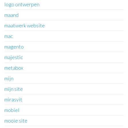
logo ontwerpen
maand
maatwerk website
mac
magento
majestic
metabox
mijn
mijn site
mirasvit
mobiel
mooie site