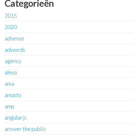
Categorieën
2015
2020
adsense
adwords
agency
alexa
ama
amasty
amp
angularjs
answer the public