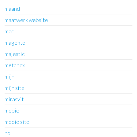
maand
maatwerk website
mac
magento
majestic
metabox
mijn
mijn site
mirasvit
mobiel
mooie site
no