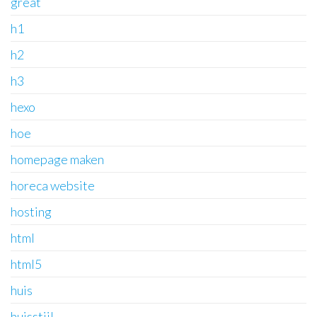
great
h1
h2
h3
hexo
hoe
homepage maken
horeca website
hosting
html
html5
huis
huisstijl