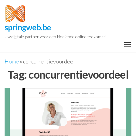
Spring
naar
de
springweb.be
inhoud
Uw digitale partner voor een bloeiende online toekomst!
Home
»
concurrentievoordeel
Tag:
concurrentievoordeel