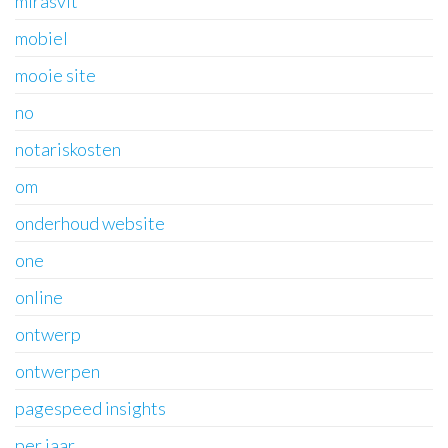
mirasvit
mobiel
mooie site
no
notariskosten
om
onderhoud website
one
online
ontwerp
ontwerpen
pagespeed insights
per jaar