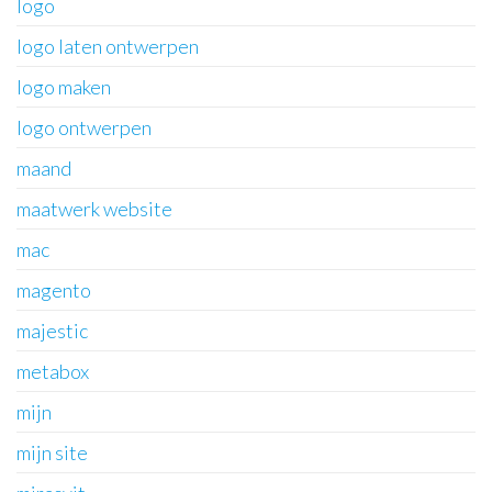
logo
logo laten ontwerpen
logo maken
logo ontwerpen
maand
maatwerk website
mac
magento
majestic
metabox
mijn
mijn site