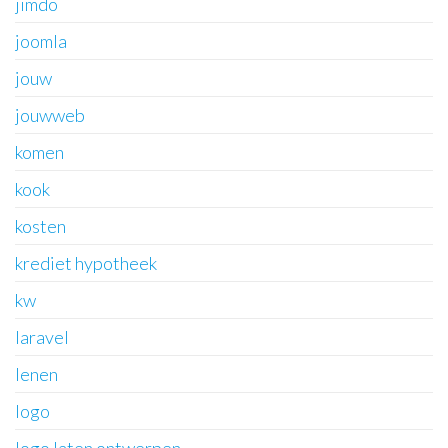
jimdo
joomla
jouw
jouwweb
komen
kook
kosten
krediet hypotheek
kw
laravel
lenen
logo