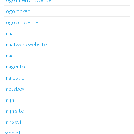
logo laten ontwerpen
logo maken
logo ontwerpen
maand
maatwerk website
mac
magento
majestic
metabox
mijn
mijn site
mirasvit
mobiel