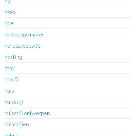
h3
hexo
hoe
homepage maken
horeca website
hosting
html
html5
huis
huisstijl
huisstijl ontwerpen
huisstijlen
hybris