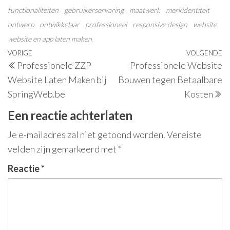
functionaliteiten
gebruikerservaring
maatwerk
merkidentiteit
ontwerp
ontwikkelaar
professioneel
responsive design
website
website en app laten maken
Berichtnavigatie
Vorig
VORIGE
VOLGENDE
V
Professionele ZZP
Professionele Website
bericht
be
Website Laten Maken bij
Bouwen tegen Betaalbare
SpringWeb.be
Kosten
Een reactie achterlaten
Je e-mailadres zal niet getoond worden.
Vereiste
velden zijn gemarkeerd met
*
Reactie
*