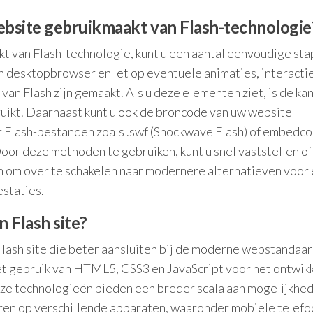
website gebruikmaakt van Flash-technologie
t van Flash-technologie, kunt u een aantal eenvoudige st
n desktopbrowser en let op eventuele animaties, interacti
van Flash zijn gemaakt. Als u deze elementen ziet, is de ka
uikt. Daarnaast kunt u ook de broncode van uw website
r Flash-bestanden zoals .swf (Shockwave Flash) of embedc
Door deze methoden te gebruiken, kunt u snel vaststellen o
en om over te schakelen naar modernere alternatieven voor
staties.
n Flash site?
 Flash site die beter aansluiten bij de moderne webstandaa
het gebruik van HTML5, CSS3 en JavaScript voor het ontwik
ze technologieën bieden een breder scala aan mogelijkhe
teren op verschillende apparaten, waaronder mobiele telefo