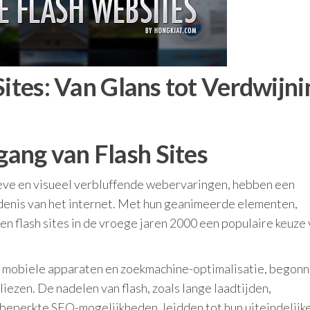
Sites: Van Glans tot Verdwijni
ang van Flash Sites
tieve en visueel verbluffende webervaringen, hebben een
denis van het internet. Met hun geanimeerde elementen,
n flash sites in de vroege jaren 2000 een populaire keuze
, mobiele apparaten en zoekmachine-optimalisatie, begon
liezen. De nadelen van flash, zoals lange laadtijden,
beperkte SEO-mogelijkheden, leidden tot hun uiteindelijk