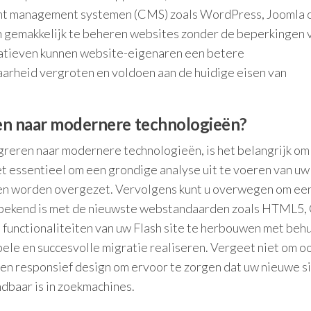
tent management systemen (CMS) zoals WordPress, Joomla 
en gemakkelijk te beheren websites zonder de beperkingen 
natieven kunnen website-eigenaren een betere
aarheid vergroten en voldoen aan de huidige eisen van
ren naar modernere technologieën?
migreren naar modernere technologieën, is het belangrijk om
et essentieel om een grondige analyse uit te voeren van uw
eten worden overgezet. Vervolgens kunt u overwegen om ee
e bekend is met de nieuwste webstandaarden zoals HTML5,
 functionaliteiten van uw Flash site te herbouwen met beh
ele en succesvolle migratie realiseren. Vergeet niet om o
en responsief design om ervoor te zorgen dat uw nieuwe s
dbaar is in zoekmachines.