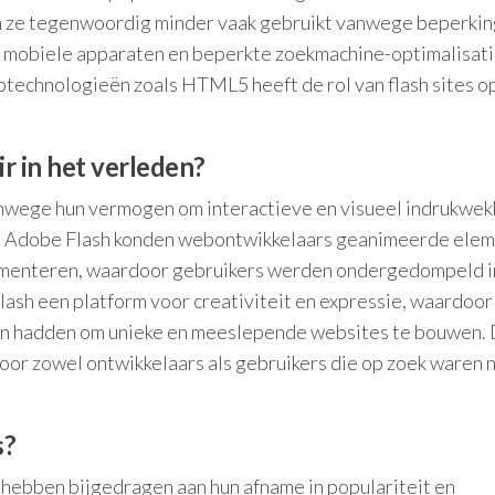
den ze tegenwoordig minder vaak gebruikt vanwege beperki
op mobiele apparaten en beperkte zoekmachine-optimalisat
echnologieën zoals HTML5 heeft de rol van flash sites o
r in het verleden?
vanwege hun vermogen om interactieve en visueel indrukwe
an Adobe Flash konden webontwikkelaars geanimeerde elem
lementeren, waardoor gebruikers werden ondergedompeld i
ash een platform voor creativiteit en expressie, waardoor
en hadden om unieke en meeslepende websites te bouwen.
voor zowel ontwikkelaars als gebruikers die op zoek waren 
s?
 hebben bijgedragen aan hun afname in populariteit en