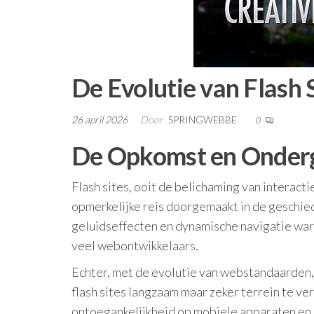
De Evolutie van Flash 
26 april 2026
Door
SPRINGWEBBE
0
De Opkomst en Onderg
Flash sites, ooit de belichaming van interac
opmerkelijke reis doorgemaakt in de geschie
geluidseffecten en dynamische navigatie ware
veel webontwikkelaars.
Echter, met de evolutie van webstandaarden
flash sites langzaam maar zeker terrein te ver
ontoegankelijkheid op mobiele apparaten en 