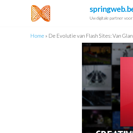
Spring
springweb.b
naar
Uw digitale partner voo
de
inhoud
Home
»
De Evolutie van Flash Sites: Van Gla