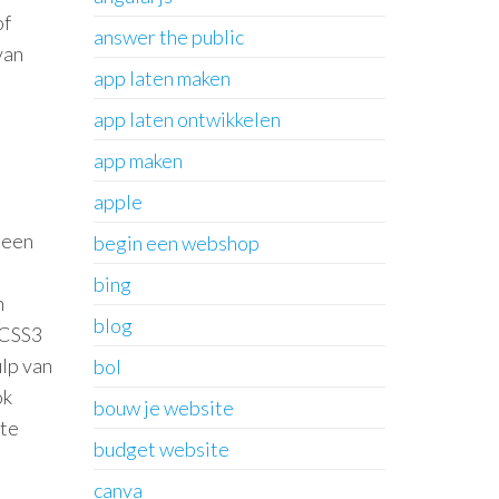
of
answer the public
van
app laten maken
app laten ontwikkelen
app maken
apple
 een
begin een webshop
bing
n
blog
 CSS3
ulp van
bol
ok
bouw je website
ite
budget website
canva