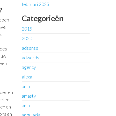
februari 2023
?
Categorieën
appen
eve
2015
ns
2020
adsense
odes
f uw
adwords
 een
agency
alexa
ama
rden en
amasty
kelen
amp
den en
ons en
angularjs