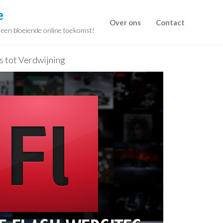
e
Over ons
Contact
r een bloeiende online toekomst!
ns tot Verdwijning