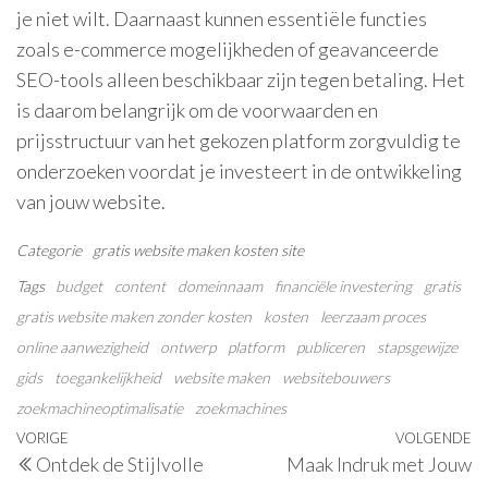
je niet wilt. Daarnaast kunnen essentiële functies
zoals e-commerce mogelijkheden of geavanceerde
SEO-tools alleen beschikbaar zijn tegen betaling. Het
is daarom belangrijk om de voorwaarden en
prijsstructuur van het gekozen platform zorgvuldig te
onderzoeken voordat je investeert in de ontwikkeling
van jouw website.
Categorie
gratis website maken
kosten
site
Tags
budget
content
domeinnaam
financiële investering
gratis
gratis website maken zonder kosten
kosten
leerzaam proces
online aanwezigheid
ontwerp
platform
publiceren
stapsgewijze
gids
toegankelijkheid
website maken
websitebouwers
zoekmachineoptimalisatie
zoekmachines
Berichtnavigatie
Vorig
VORIGE
VOLGENDE
V
Ontdek de Stijlvolle
Maak Indruk met Jouw
bericht
be