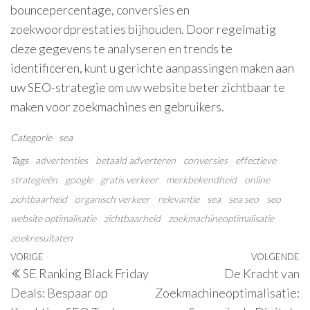
bouncepercentage, conversies en
zoekwoordprestaties bijhouden. Door regelmatig
deze gegevens te analyseren en trends te
identificeren, kunt u gerichte aanpassingen maken aan
uw SEO-strategie om uw website beter zichtbaar te
maken voor zoekmachines en gebruikers.
Categorie
sea
Tags
advertenties
betaald adverteren
conversies
effectieve
strategieën
google
gratis verkeer
merkbekendheid
online
zichtbaarheid
organisch verkeer
relevantie
sea
sea seo
seo
website optimalisatie
zichtbaarheid
zoekmachineoptimalisatie
zoekresultaten
Berichtnavigatie
Vorig
VORIGE
VOLGENDE
V
SE Ranking Black Friday
De Kracht van
bericht
be
Deals: Bespaar op
Zoekmachineoptimalisatie: