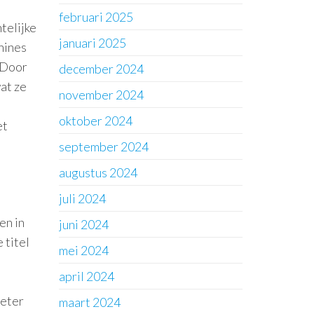
februari 2025
telijke
januari 2025
hines
 Door
december 2024
at ze
november 2024
oktober 2024
et
september 2024
augustus 2024
juli 2024
en in
juni 2024
 titel
mei 2024
april 2024
beter
maart 2024