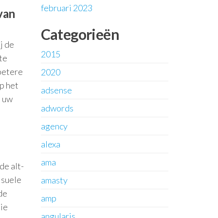
februari 2023
van
Categorieën
j de
2015
te
 betere
2020
p het
adsense
n uw
adwords
agency
alexa
ama
de alt-
isuele
amasty
de
amp
die
angularjs