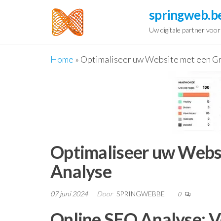
Spring
springweb.b
naar
Uw digitale partner voo
de
inhoud
Home
»
Optimaliseer uw Website met een G
Optimaliseer uw Webs
Analyse
07 juni 2024
Door
SPRINGWEBBE
0
Online SEO Analyse: 