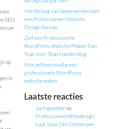
uw digitale partner!
Het Belang van Samenwerken met
hines
een Professioneel Website
een SEO
Design Bureau
 om uw
Zelf een Professionele
WordPress Website Maken: Een
Stap-voor-Stap Handleiding
jn op
Hoe zelf eenvoudig een
professionele WordPress
gen in
website maken
.
Laatste reacties
springwebbe
op
n een
Professioneel Webdesign:
or
Laat Jouw Site Ontwerpen
oor uw