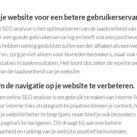
 je website voor een betere gebruikerservar
e SEO analyse is het optimaliseren van de laadsnelheid van 
oor een goede gebruikerservaring en heeft ook een positiev
s hebben weinig geduld en zullen eerder afhaken als een w
ren, zorg je niet alleen voor tevreden bezoekers, maar ook
taties in zoekresultaten. Het loont dus zeker de moeite o
an de laadsnelheid van je website.
 de navigatie op je website te verbeteren.
en online SEO analyse is om gebruik te maken van interne l
r interne links strategisch te plaatsen binnen je content, h
 je website beter te begrijpen, maar bied je ook bezoekers
pagina’s te navigeren. Dit draagt bij aan een betere
arheid en ranking van je website positief beïnvloeden.