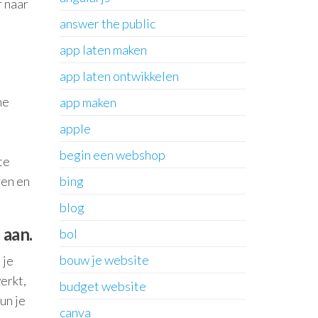
r naar
answer the public
app laten maken
app laten ontwikkelen
ne
app maken
apple
begin een webshop
te
ren en
bing
blog
 aan.
bol
bouw je website
 je
erkt,
budget website
un je
canva