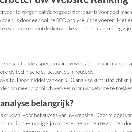
m ervoor te zorgen dat deze goed zichtbaar is voor zoekmac
e doen, is door een online SEO analyse uit te voeren. Met 
ite evalueren en ontdekken welke verbeteringen nodig zijn
n verschillende aspecten van uw website die van invloed zi
re de technische structuur, de inhoud, de
uw site. Door middel van een SEO analyse kunt u inzicht krij
rden om meer organisch verkeer naar uw website te trekken
analyse belangrijk?
s cruciaal voor het succes van uw website. Door middel va
 optimalisaties nodig zijn om beter gevonden te worden do
r verkeer, hogere conversies en uiteindelijk meer omzet v