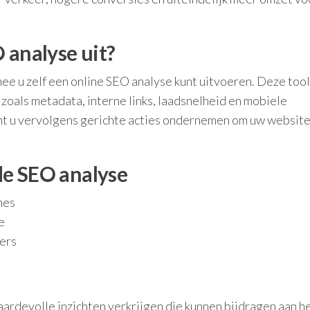
 analyse uit?
mee u zelf een online SEO analyse kunt uitvoeren. Deze too
zoals metadata, interne links, laadsnelheid en mobiele
unt u vervolgens gerichte acties ondernemen om uw website
de SEO analyse
nes
e
ers
ardevolle inzichten verkrijgen die kunnen bijdragen aan h