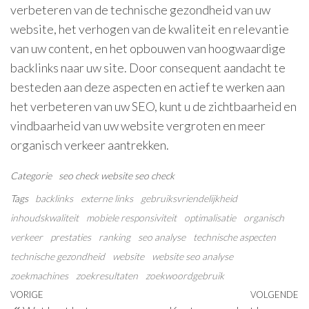
verbeteren van de technische gezondheid van uw
website, het verhogen van de kwaliteit en relevantie
van uw content, en het opbouwen van hoogwaardige
backlinks naar uw site. Door consequent aandacht te
besteden aan deze aspecten en actief te werken aan
het verbeteren van uw SEO, kunt u de zichtbaarheid en
vindbaarheid van uw website vergroten en meer
organisch verkeer aantrekken.
Categorie
seo check
website seo check
Tags
backlinks
externe links
gebruiksvriendelijkheid
inhoudskwaliteit
mobiele responsiviteit
optimalisatie
organisch
verkeer
prestaties
ranking
seo analyse
technische aspecten
technische gezondheid
website
website seo analyse
zoekmachines
zoekresultaten
zoekwoordgebruik
Berichtnavigatie
Vorig
VORIGE
VOLGENDE
V