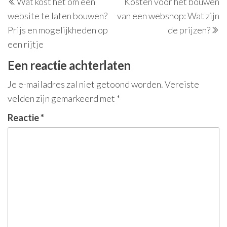
Wat kost het om een
Kosten voor het bouwen
bericht
be
website te laten bouwen?
van een webshop: Wat zijn
Prijs en mogelijkheden op
de prijzen?
een rijtje
Een reactie achterlaten
Je e-mailadres zal niet getoond worden.
Vereiste
velden zijn gemarkeerd met
*
Reactie
*