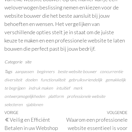
weloverwogen beslissing nemen en kiezen voor de
website bouwer die het beste aansluit bij jouw
behoeften en wensen. Het vergelijken van
verschillende opties stelt je in staat om de juiste
keuze te maken en een professionele website te laten
bouwen die perfect past bij jouw bedrijf.
Categorie
site
Tags
aanpassen
beginners
beste website bouwer
concurrentie
diversiteit
doelen
functionaliteit
gebruiksvriendelijk
gemakkelijk
te begrijpen
indruk maken
intuïtief
merk
ontwerpmogelijkheden
platform
professionele website
selecteren
sjablonen
Berichtnavigatie
Vorig
VORIGE
VOLGENDE
V
Veilig en Efficiënt
Waarom een professionele
bericht
be
Betalen in uw Webshop
website essentieel is voor