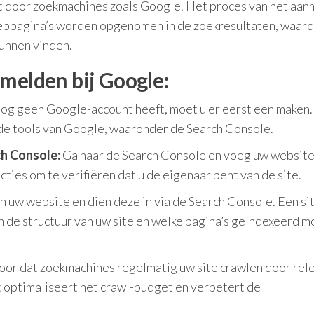
t door zoekmachines zoals Google. Het proces van het aa
 webpagina’s worden opgenomen in de zoekresultaten, waar
kunnen vinden.
 melden bij Google:
nog geen Google-account heeft, moet u er eerst een maken.
nde tools van Google, waaronder de Search Console.
ch Console:
Ga naar de Search Console en voeg uw website
cties om te verifiëren dat u de eigenaar bent van de site.
 uw website en dien deze in via de Search Console. Een s
n de structuur van uw site en welke pagina’s geïndexeerd 
oor dat zoekmachines regelmatig uw site crawlen door rel
t optimaliseert het crawl-budget en verbetert de