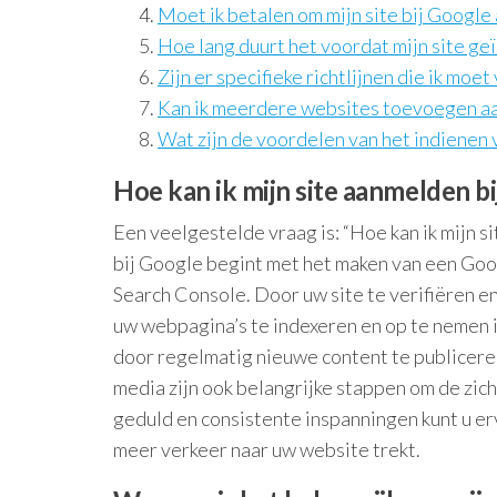
Moet ik betalen om mijn site bij Google
Hoe lang duurt het voordat mijn site g
Zijn er specifieke richtlijnen die ik moe
Kan ik meerdere websites toevoegen a
Wat zijn de voordelen van het indienen
Hoe kan ik mijn site aanmelden b
Een veelgestelde vraag is: “Hoe kan ik mijn 
bij Google begint met het maken van een Go
Search Console. Door uw site te verifiëren e
uw webpagina’s te indexeren en op te nemen 
door regelmatig nieuwe content te publiceren 
media zijn ook belangrijke stappen om de zi
geduld en consistente inspanningen kunt u e
meer verkeer naar uw website trekt.