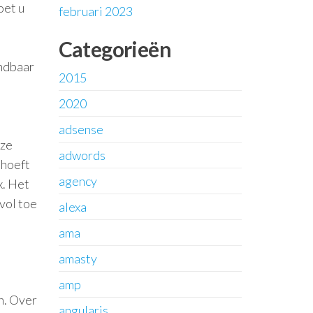
oet u
februari 2023
Categorieën
indbaar
2015
2020
adsense
eze
adwords
 hoeft
agency
x. Het
vol toe
alexa
ama
amasty
amp
n. Over
angularjs