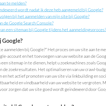
 aan te melden?
eïndexeerd wordt nadat ik deze heb aangemeld bij Google?
t volgen bij het aanmelden van mijn site bij Google?
an de Google Search Console?
 van een sitemap bij Google tijdens het aanmeldingsproces
ij Google?
site aanmelden bij Google?” Het proces om uw site aan te m
ogle-account en het toevoegen van uw website aan de Goo
n een sitemap in te dienen, helpt u zoekmachines zoals Goo
in de zoekresultaten. Het optimaliseren van uw crawl-bud
en het actief promoten van uw site via linkbuilding en soc
chtbaarheid en vindbaarheid van uw website te vergroten. 
rvoor zorgen dat uw site goed wordt geïndexeerd door Goo