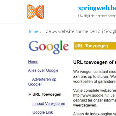
Spring
springweb.b
naar
Uw digitale partner voo
de
inhoud
Home
»
Hoe uw website aanmelden bij Googl