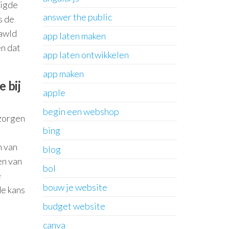
zigde
answer the public
s de
rawld
app laten maken
en dat
app laten ontwikkelen
app maken
e bij
apple
begin een webshop
 zorgen
bing
n van
blog
en van
bol
e
bouw je website
de kans
budget website
canva