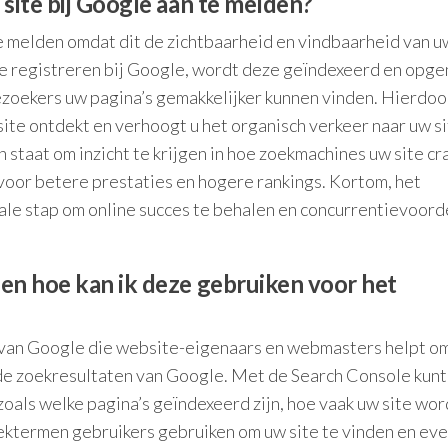
site bij Google aan te melden?
te melden omdat dit de zichtbaarheid en vindbaarheid van u
 te registreren bij Google, wordt deze geïndexeerd en op
ezoekers uw pagina’s gemakkelijker kunnen vinden. Hierdoo
te ontdekt en verhoogt u het organisch verkeer naar uw si
 staat om inzicht te krijgen in hoe zoekmachines uw site c
voor betere prestaties en hogere rankings. Kortom, het
iale stap om online succes te behalen en concurrentievoord
en hoe kan ik deze gebruiken voor het
l van Google die website-eigenaars en webmasters helpt o
in de zoekresultaten van Google. Met de Search Console kunt
 zoals welke pagina’s geïndexeerd zijn, hoe vaak uw site wor
ktermen gebruikers gebruiken om uw site te vinden en ev