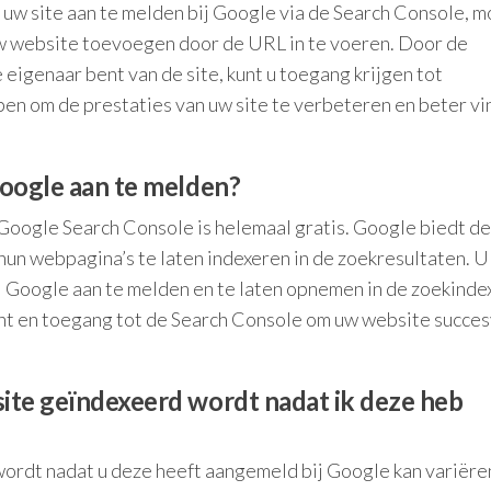
uw site aan te melden bij Google via de Search Console, m
w website toevoegen door de URL in te voeren. Door de
e eigenaar bent van de site, kunt u toegang krijgen tot
lpen om de prestaties van uw site te verbeteren en beter v
Google aan te melden?
 Google Search Console is helemaal gratis. Google biedt d
un webpagina’s te laten indexeren in de zoekresultaten. U
ij Google aan te melden en te laten opnemen in de zoekinde
unt en toegang tot de Search Console om uw website succes
site geïndexeerd wordt nadat ik deze heb
wordt nadat u deze heeft aangemeld bij Google kan variëre