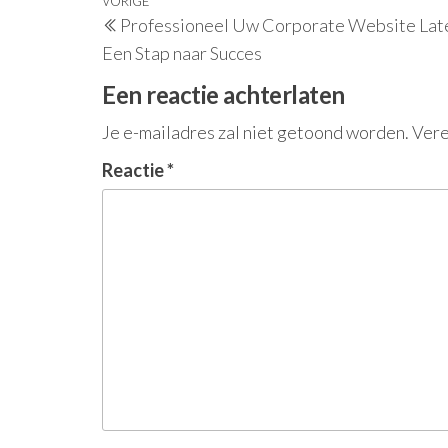
Berichtnavigatie
Vorig
VORIGE
Professioneel Uw Corporate Website Lat
bericht
Een Stap naar Succes
Een reactie achterlaten
Je e-mailadres zal niet getoond worden.
Vere
Reactie
*