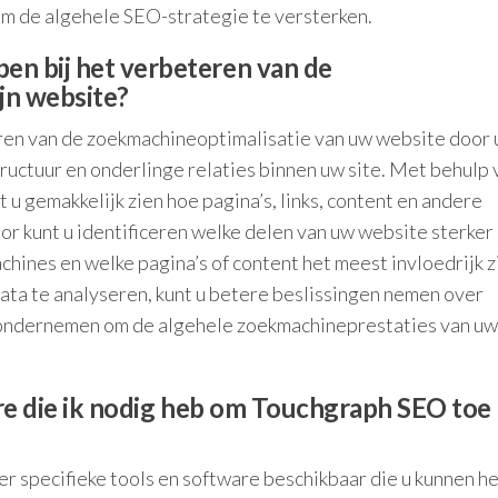
om de algehele SEO-strategie te versterken.
en bij het verbeteren van de
jn website?
ren van de zoekmachineoptimalisatie van uw website door 
tructuur en onderlinge relaties binnen uw site. Met behulp 
 u gemakkelijk zien hoe pagina’s, links, content en andere
r kunt u identificeren welke delen van uw website sterker
ines en welke pagina’s of content het meest invloedrijk z
ata te analyseren, kunt u betere beslissingen nemen over
s ondernemen om de algehele zoekmachineprestaties van uw
are die ik nodig heb om Touchgraph SEO toe 
r specifieke tools en software beschikbaar die u kunnen h