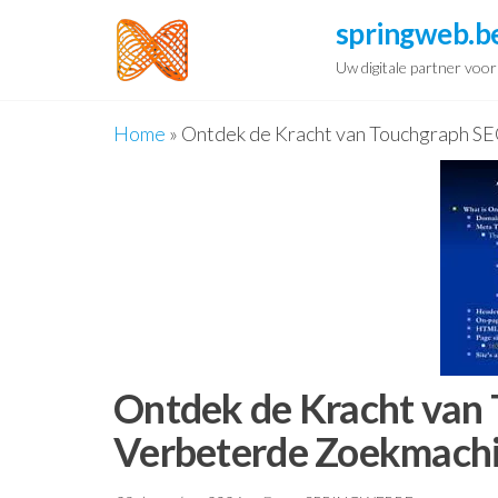
Spring
springweb.b
naar
Uw digitale partner voo
de
inhoud
Home
»
Ontdek de Kracht van Touchgraph S
Ontdek de Kracht van
Verbeterde Zoekmachi