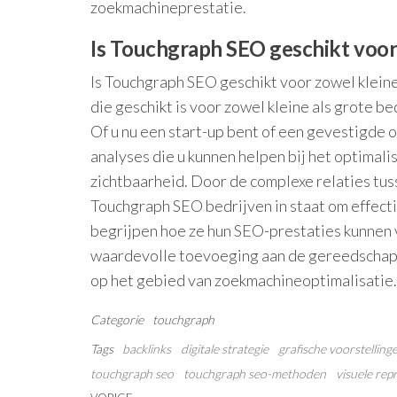
zoekmachineprestatie.
Is Touchgraph SEO geschikt voor 
Is Touchgraph SEO geschikt voor zowel kleine
die geschikt is voor zowel kleine als grote 
Of u nu een start-up bent of een gevestigde 
analyses die u kunnen helpen bij het optimal
zichtbaarheid. Door de complexe relaties tuss
Touchgraph SEO bedrijven in staat om effecti
begrijpen hoe ze hun SEO-prestaties kunnen 
waardevolle toevoeging aan de gereedschapsk
op het gebied van zoekmachineoptimalisatie.
Categorie
touchgraph
Tags
backlinks
digitale strategie
grafische voorstelling
touchgraph seo
touchgraph seo-methoden
visuele rep