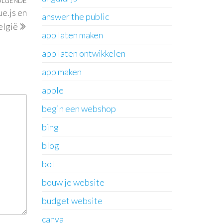
OLGENDE
Volgend
e.js en
bericht
answer the public
elgië
app laten maken
app laten ontwikkelen
app maken
apple
begin een webshop
bing
blog
bol
bouw je website
budget website
canva