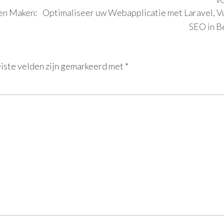
V
en Maken:
Optimaliseer uw Webapplicatie met Laravel, Vu
SEO in B
iste velden zijn gemarkeerd met
*