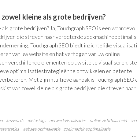
zowel kleine als grote bedrijven?
 als grote bedrijven? Ja, Touchgraph SEO is een waardevol
bedrijven die streven naar verbeterde zoekmachineoptimalis
onderneming, Touchgraph SEO biedt inzichtelijke visualisat
iseren van uw website en het verhogen van uw online
en verschillende elementen op uw site te visualiseren, ste
eve optimalisatiestrategieën te ontwikkelen en beter te
verbeteren. Met zijn intuïtieve aanpak is Touchgraph SEO 
ist van zowel kleine als grote bedrijven die streven naar
en
keywords
meta-tags
netwerkvisualisaties
online zichtbaarheid
seo
resentaties
website optimalisatie
zoekmachineoptimalisatie