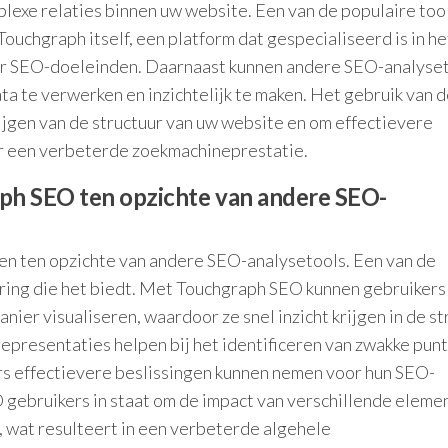
plexe relaties binnen uw website. Een van de populaire too
ouchgraph itself, een platform dat gespecialiseerd is in he
oor SEO-doeleinden. Daarnaast kunnen andere SEO-analyse
ata te verwerken en inzichtelijk te maken. Het gebruik van 
rijgen van de structuur van uw website en om effectievere
or een verbeterde zoekmachineprestatie.
ph SEO ten opzichte van andere SEO-
en ten opzichte van andere SEO-analysetools. Een van de
ering die het biedt. Met Touchgraph SEO kunnen gebruikers
nier visualiseren, waardoor ze snel inzicht krijgen in de st
representaties helpen bij het identificeren van zwakke pun
rs effectievere beslissingen kunnen nemen voor hun SEO-
 gebruikers in staat om de impact van verschillende eleme
, wat resulteert in een verbeterde algehele