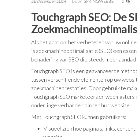
28 december 2024
Door
SPRINGWEBBE
0
Touchgraph SEO: De Sl
Zoekmachineoptimalis
Als het gaat om het verbeteren van uw online
is zoekmachineoptimalisatie (SEO) een essent
benadering van SEO die steeds meer aandacht
Touchgraph SEO is een geavanceerde methode d
tussen verschillende elementen op uw website
zoekmachineprestaties. Door gebruik te maken
Touchgraph SEO marketeers en webmasters in s
onderlinge verbanden binnen hun website.
Met Touchgraph SEO kunnen gebruikers:
Visueel zien hoe pagina’s, links, conte