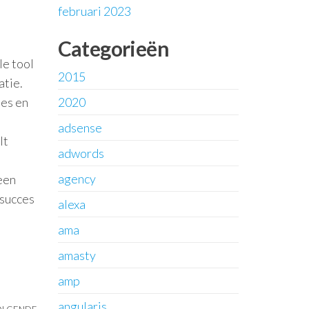
februari 2023
Categorieën
le tool
2015
atie.
ies en
2020
adsense
lt
adwords
agency
een
 succes
alexa
ama
amasty
amp
angularjs