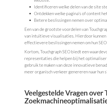
website.
Identificeren welke delen van de site 
Ontdekken welke pagina’s of content het
Betere beslissingen nemen over optimal
Een van de grootste voordelen van Touchgrap
van intuïtieve visualisaties. Hierdoor kunn
effectievere beslissingen nemen om hun SEO
Kortom, Touchgraph SEO biedt een waardevoll
representaties die helpen bij het optimalis
gebruik te maken van deze innovatieve benad
meer organisch verkeer genereren naar hun s
Veelgestelde Vragen over
Zoekmachineoptimalisati