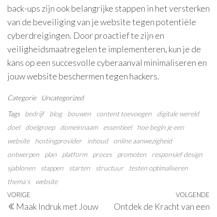
back-ups zijn ook belangrijke stappen in het versterken
van de beveiliging van je website tegen potentiële
cyberdreigingen. Door proactief te zijn en
veiligheidsmaatregelen te implementeren, kun je de
kans op een succesvolle cyberaanval minimaliseren en
jouw website beschermen tegen hackers.
Categorie
Uncategorized
Tags
bedrijf
blog
bouwen
content toevoegen
digitale wereld
doel
doelgroep
domeinnaam
essentieel
hoe begin je een
website
hostingprovider
inhoud
online aanwezigheid
ontwerpen
plan
platform
proces
promoten
responsief design
sjablonen
stappen
starten
structuur
testen optimaliseren
thema's
website
Berichtnavigatie
Vorig
VORIGE
VOLGENDE
V
Maak Indruk met Jouw
Ontdek de Kracht van een
bericht
be