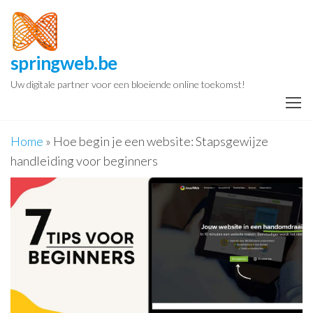
Spring
naar
de
springweb.be
inhoud
Uw digitale partner voor een bloeiende online toekomst!
Home
»
Hoe begin je een website: Stapsgewijze
handleiding voor beginners