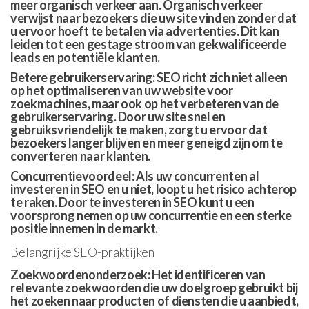
meer organisch verkeer aan. Organisch verkeer
verwijst naar bezoekers die uw site vinden zonder dat
u ervoor hoeft te betalen via advertenties. Dit kan
leiden tot een gestage stroom van gekwalificeerde
leads en potentiële klanten.
Betere gebruikerservaring: SEO richt zich niet alleen
op het optimaliseren van uw website voor
zoekmachines, maar ook op het verbeteren van de
gebruikerservaring. Door uw site snel en
gebruiksvriendelijk te maken, zorgt u ervoor dat
bezoekers langer blijven en meer geneigd zijn om te
converteren naar klanten.
Concurrentievoordeel: Als uw concurrenten al
investeren in SEO en u niet, loopt u het risico achterop
te raken. Door te investeren in SEO kunt u een
voorsprong nemen op uw concurrentie en een sterke
positie innemen in de markt.
Belangrijke SEO-praktijken
Zoekwoordenonderzoek: Het identificeren van
relevante zoekwoorden die uw doelgroep gebruikt bij
het zoeken naar producten of diensten die u aanbiedt,