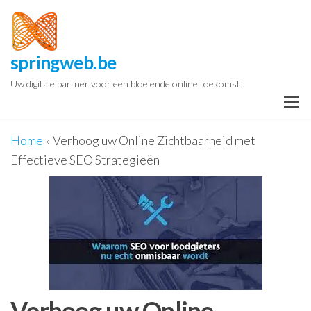
Spring
naar
de
springweb.be
inhoud
Uw digitale partner voor een bloeiende online toekomst!
Home
»
Verhoog uw Online Zichtbaarheid met
Effectieve SEO Strategieën
Verhoog uw Online