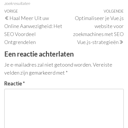
zoekresultaten
Berichtnavigatie
Vorig
VORIGE
VOLGENDE
V
Haal Meer Uit uw
Optimaliseer je Vue.js
bericht
be
Online Aanwezigheid: Het
website voor
SEO Voordeel
zoekmachines met SEO
Ontgrendelen
Vue.js-strategieën
Een reactie achterlaten
Je e-mailadres zal niet getoond worden.
Vereiste
velden zijn gemarkeerd met
*
Reactie
*