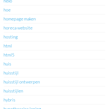
hexo
hoe
homepage maken
horeca website
hosting
html
html5
huis
huisstijl
huisstijl ontwerpen
huisstijlen
hybris
hypothecaire lening