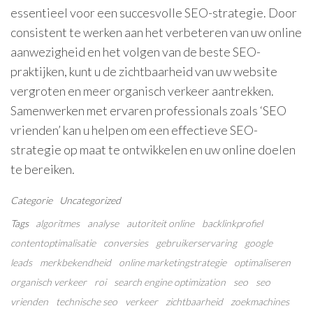
essentieel voor een succesvolle SEO-strategie. Door
consistent te werken aan het verbeteren van uw online
aanwezigheid en het volgen van de beste SEO-
praktijken, kunt u de zichtbaarheid van uw website
vergroten en meer organisch verkeer aantrekken.
Samenwerken met ervaren professionals zoals ‘SEO
vrienden’ kan u helpen om een effectieve SEO-
strategie op maat te ontwikkelen en uw online doelen
te bereiken.
Categorie
Uncategorized
Tags
algoritmes
analyse
autoriteit online
backlinkprofiel
contentoptimalisatie
conversies
gebruikerservaring
google
leads
merkbekendheid
online marketingstrategie
optimaliseren
organisch verkeer
roi
search engine optimization
seo
seo
vrienden
technische seo
verkeer
zichtbaarheid
zoekmachines