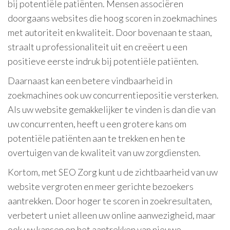
bij potentiële patiënten. Mensen associëren
doorgaans websites die hoog scoren in zoekmachines
met autoriteit en kwaliteit. Door bovenaan te staan,
straalt u professionaliteit uit en creëert u een
positieve eerste indruk bij potentiële patiënten.
Daarnaast kan een betere vindbaarheid in
zoekmachines ook uw concurrentiepositie versterken.
Als uw website gemakkelijker te vinden is dan die van
uw concurrenten, heeft u een grotere kans om
potentiële patiënten aan te trekken en hen te
overtuigen van de kwaliteit van uw zorgdiensten.
Kortom, met SEO Zorg kunt u de zichtbaarheid van uw
website vergroten en meer gerichte bezoekers
aantrekken. Door hoger te scoren in zoekresultaten,
verbetert u niet alleen uw online aanwezigheid, maar
ook uw kansen op het aantrekken van nieuwe