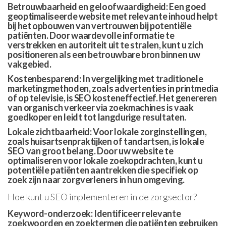
Betrouwbaarheid en geloofwaardigheid: Een goed
geoptimaliseerde website met relevante inhoud helpt
bij het opbouwen van vertrouwen bij potentiële
patiënten. Door waardevolle informatie te
verstrekken en autoriteit uit te stralen, kunt u zich
positioneren als een betrouwbare bron binnen uw
vakgebied.
Kostenbesparend: In vergelijking met traditionele
marketingmethoden, zoals advertenties in printmedia
of op televisie, is SEO kosteneffectief. Het genereren
van organisch verkeer via zoekmachines is vaak
goedkoper en leidt tot langdurige resultaten.
Lokale zichtbaarheid: Voor lokale zorginstellingen,
zoals huisartsenpraktijken of tandartsen, is lokale
SEO van groot belang. Door uw website te
optimaliseren voor lokale zoekopdrachten, kunt u
potentiële patiënten aantrekken die specifiek op
zoek zijn naar zorgverleners in hun omgeving.
Hoe kunt u SEO implementeren in de zorgsector?
Keyword-onderzoek: Identificeer relevante
zoekwoorden en zoektermen die patiënten gebruiken