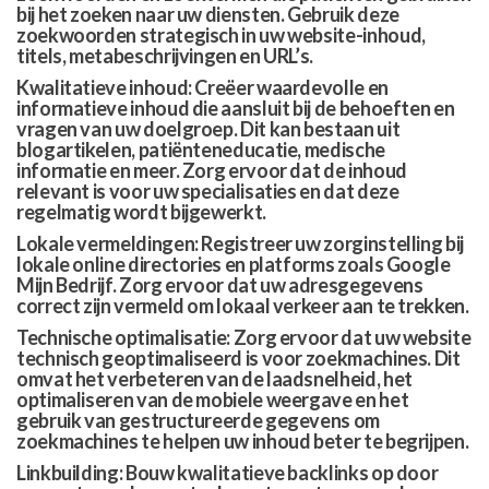
bij het zoeken naar uw diensten. Gebruik deze
zoekwoorden strategisch in uw website-inhoud,
titels, metabeschrijvingen en URL’s.
Kwalitatieve inhoud: Creëer waardevolle en
informatieve inhoud die aansluit bij de behoeften en
vragen van uw doelgroep. Dit kan bestaan uit
blogartikelen, patiënteneducatie, medische
informatie en meer. Zorg ervoor dat de inhoud
relevant is voor uw specialisaties en dat deze
regelmatig wordt bijgewerkt.
Lokale vermeldingen: Registreer uw zorginstelling bij
lokale online directories en platforms zoals Google
Mijn Bedrijf. Zorg ervoor dat uw adresgegevens
correct zijn vermeld om lokaal verkeer aan te trekken.
Technische optimalisatie: Zorg ervoor dat uw website
technisch geoptimaliseerd is voor zoekmachines. Dit
omvat het verbeteren van de laadsnelheid, het
optimaliseren van de mobiele weergave en het
gebruik van gestructureerde gegevens om
zoekmachines te helpen uw inhoud beter te begrijpen.
Linkbuilding: Bouw kwalitatieve backlinks op door