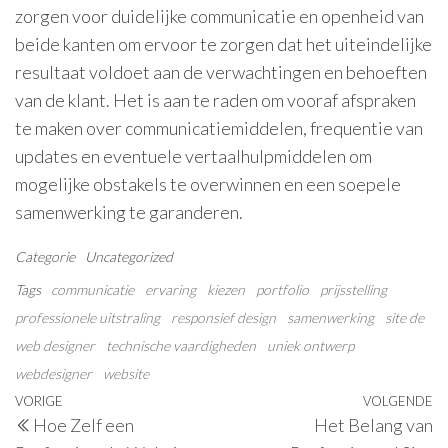
zorgen voor duidelijke communicatie en openheid van
beide kanten om ervoor te zorgen dat het uiteindelijke
resultaat voldoet aan de verwachtingen en behoeften
van de klant. Het is aan te raden om vooraf afspraken
te maken over communicatiemiddelen, frequentie van
updates en eventuele vertaalhulpmiddelen om
mogelijke obstakels te overwinnen en een soepele
samenwerking te garanderen.
Categorie
Uncategorized
Tags
communicatie
ervaring
kiezen
portfolio
prijsstelling
professionele uitstraling
responsief design
samenwerking
site de
web designer
technische vaardigheden
uniek ontwerp
webdesigner
website
Berichtnavigatie
Vorig
VORIGE
VOLGENDE
V
Hoe Zelf een
Het Belang van
bericht
be