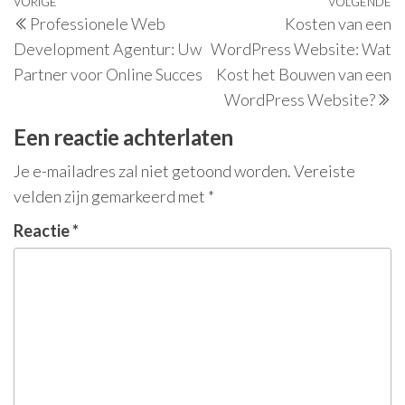
Berichtnavigatie
Vorig
VORIGE
VOLGENDE
V
Professionele Web
Kosten van een
bericht
be
Development Agentur: Uw
WordPress Website: Wat
Partner voor Online Succes
Kost het Bouwen van een
WordPress Website?
Een reactie achterlaten
Je e-mailadres zal niet getoond worden.
Vereiste
velden zijn gemarkeerd met
*
Reactie
*