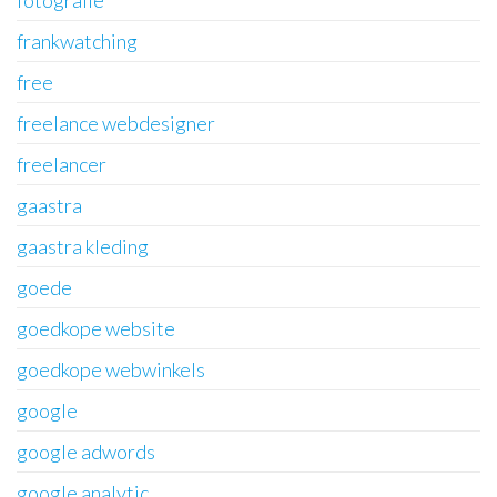
frankwatching
free
freelance webdesigner
freelancer
gaastra
gaastra kleding
goede
goedkope website
goedkope webwinkels
google
google adwords
google analytic