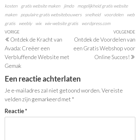
kosten
gratis website maken
jimdo
mogelijkheid gratis website
maken
populaire gratis websitebouwers
snelheid
voordelen
web
gratis
weebly
wix
wix-website gratis
wordpress.com
Berichtnavigatie
Vorig
VORIGE
VOLGENDE
V
Ontdek de Kracht van
Ontdek de Voordelen van
bericht
be
Avada: Creëer een
een Gratis Webshop voor
Verbluffende Website met
Online Succes!
Gemak
Een reactie achterlaten
Je e-mailadres zal niet getoond worden.
Vereiste
velden zijn gemarkeerd met
*
Reactie
*