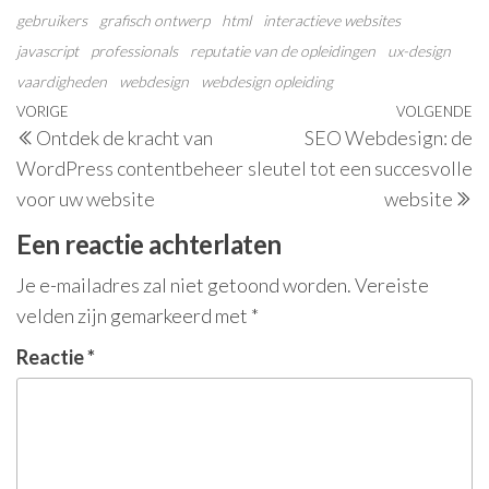
gebruikers
grafisch ontwerp
html
interactieve websites
javascript
professionals
reputatie van de opleidingen
ux-design
vaardigheden
webdesign
webdesign opleiding
Berichtnavigatie
Vorig
VORIGE
VOLGENDE
V
Ontdek de kracht van
SEO Webdesign: de
bericht
be
WordPress contentbeheer
sleutel tot een succesvolle
voor uw website
website
Een reactie achterlaten
Je e-mailadres zal niet getoond worden.
Vereiste
velden zijn gemarkeerd met
*
Reactie
*