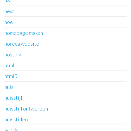
h3
hexo
hoe
homepage maken
horeca website
hosting
html
html5
huis
huisstijl
huisstijl ontwerpen
huisstijlen
hybris