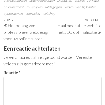
overheadkosten
potentiële klanten
producten
publiek
roi return
on investment
thuisblijven
uitdagingen
vertrouwen bij klanten
opbouwen en
voordelen
webshop
Berichtnavigatie
Vorig
VORIGE
VOLGENDE
V
Het belang van
Haal meer uit je website
bericht
be
professioneel webdesign
met SEO optimalisatie
voor uw online succes
Een reactie achterlaten
Je e-mailadres zal niet getoond worden.
Vereiste
velden zijn gemarkeerd met
*
Reactie
*