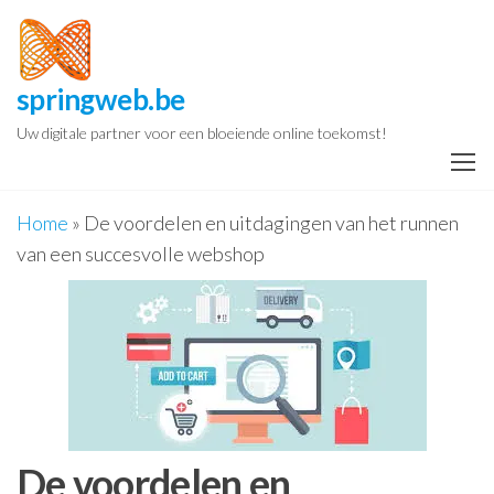
Spring
naar
de
springweb.be
inhoud
Uw digitale partner voor een bloeiende online toekomst!
Home
»
De voordelen en uitdagingen van het runnen
van een succesvolle webshop
De voordelen en