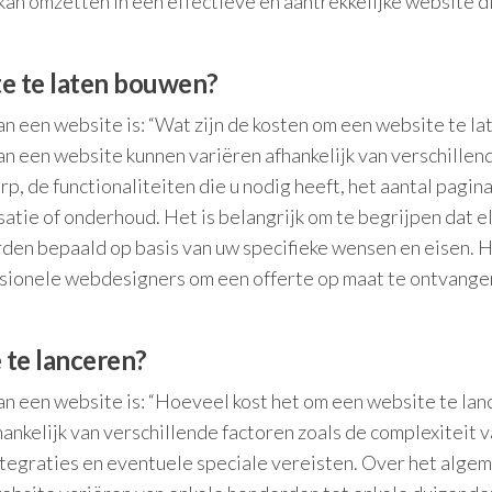
 kan omzetten in een effectieve en aantrekkelijke website d
te te laten bouwen?
n een website is: “Wat zijn de kosten om een website te la
n een website kunnen variëren afhankelijk van verschillen
p, de functionaliteiten die u nodig heeft, het aantal pagina
atie of onderhoud. Het is belangrijk om te begrijpen dat e
rden bepaald op basis van uw specifieke wensen en eisen. H
sionele webdesigners om een offerte op maat te ontvange
 te lanceren?
an een website is: “Hoeveel kost het om een website te lan
ankelijk van verschillende factoren zoals de complexiteit v
 integraties en eventuele speciale vereisten. Over het alge