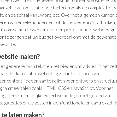
an een website is: “Hoeveel kost het om een website te bo
ankelijk van verschillende factoren zoals de complexiteit v
eft, en de schaal van uw project. Over het algemeen kunnen 
ren van enkele honderden tot duizenden euro’s, afhankelij
grijk om samen te werken met een professioneel webdesign
oor te zorgen dat uw budget overeenkomt met de gewenste
 website.
website maken?
 genereren van tekst en het bieden van advies, is het zelf 
atGPT kan echter wel nuttig zijn in het proces van
r content, ideeën aan te reiken voor ontwerp en structuur
grammeertalen zoals HTML, CSS en JavaScript. Voor het
nog steeds menselijke expertise nodig op het gebied van
uggesties om te zetten in een functionele en aantrekkelijke
e te laten maken?