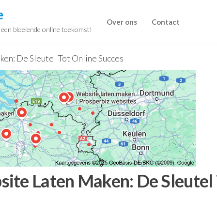
e
Over ons
Contact
r een bloeiende online toekomst!
en: De Sleutel Tot Online Succes
ite Laten Maken: De Sleutel 