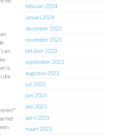
ie uw
februari 2024
januari 2024
december 2023
ten
november 2023
de
oktober 2023
’s en
lke
september 2023
et is
augustus 2023
n die
juli 2023
juni 2023
mei 2023
ceren?”
april 2023
an het
meen
maart 2023