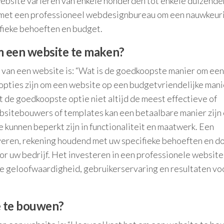
website variëren van enkele honderden tot enkele duizende
en met een professioneel webdesignbureau om een nauwkeur
ifieke behoeften en budget.
m een website te maken?
 van een website is: “Wat is de goedkoopste manier om een
opties zijn om een website op een budgetvriendelijke mani
t de goedkoopste optie niet altijd de meest effectieve of
ebsitebouwers of templates kan een betaalbare manier zijn
 kunnen beperkt zijn in functionaliteit en maatwerk. Een
eren, rekening houdend met uw specifieke behoeften en do
or uw bedrijf. Het investeren in een professionele website
e geloofwaardigheid, gebruikerservaring en resultaten vo
e te bouwen?