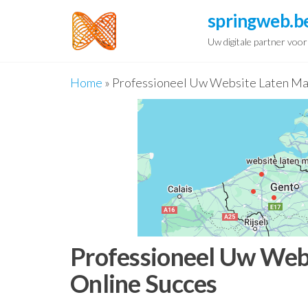
Spring
springweb.b
naar
Uw digitale partner voo
de
inhoud
Home
»
Professioneel Uw Website Laten Mak
Professioneel Uw Webs
Online Succes