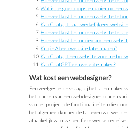
Hoeveel kost het om een website te lan
Wat is de goedkoopste manier om een w
Hoeveel kost het om een ​​website te b
Kan Chatgpt daadwerkelijk een websit
Hoeveel kost het om een ​​website te la
Hoeveel kost het om iemand een websit
Kun je AI een website laten maken?
Kan Chatgpt een website voor me bou
Kan ChatGPT een website maken?
Wat kost een webdesigner?
Een veelgestelde vraag bij het laten maken v
het inhuren van een webdesigner kunnen varië
van het project, de functionaliteiten die u n
het algemeen kunnen de tarieven van webdesi
afhankelijk van uw specifieke wensen en eisen