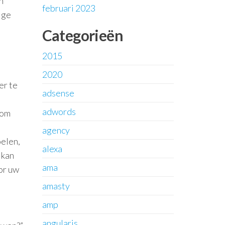
n
februari 2023
ige
Categorieën
2015
2020
er te
adsense
adwords
 om
agency
elen,
alexa
 kan
ama
or uw
amasty
amp
angularjs