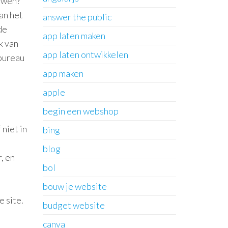
uwen?”
an het
answer the public
de
app laten maken
k van
app laten ontwikkelen
bureau
app maken
apple
begin een webshop
niet in
bing
blog
, en
bol
bouw je website
 site.
budget website
canva