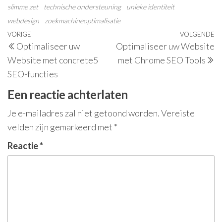
slimme zet
technische ondersteuning
unieke identiteit
webdesign
zoekmachineoptimalisatie
Berichtnavigatie
Vorig
VORIGE
VOLGENDE
V
Optimaliseer uw
Optimaliseer uw Website
bericht
be
Website met concrete5
met Chrome SEO Tools
SEO-functies
Een reactie achterlaten
Je e-mailadres zal niet getoond worden.
Vereiste
velden zijn gemarkeerd met
*
Reactie
*