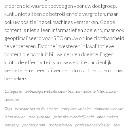
creëren die waarde toevoegen voor uw doelgroep,
kunt u niet alleen de betrokkenheid vergroten, maar
ook uw positie in zoekmachines versterken. Goede
content is niet alleen informatief en boeiend, maar ook
geoptimaliseerd voor SEO om uw online zichtbaarheid
te verbeteren. Door te investeren in kwalitatieve
content die aansluit bij uw merk en doelstellingen,
kunt u de effectiviteit van uw website aanzienlijk
verbeteren en een blijvende indruk achterlaten op uw
bezoekers.
Categorie
webdesign
website laten bouwen
website laten maken
websites
Tags
bespaar tijd en frustratie
complete website
complete website
laten maken
doel website
gebruiksvriendelijkheid
laten maken
ontwerp
professionals
professioneel
professioneel design
seo