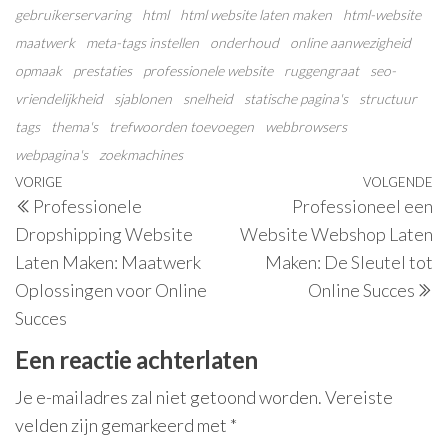
gebruikerservaring
html
html website laten maken
html-website
maatwerk
meta-tags instellen
onderhoud
online aanwezigheid
opmaak
prestaties
professionele website
ruggengraat
seo-
vriendelijkheid
sjablonen
snelheid
statische pagina's
structuur
tags
thema's
trefwoorden toevoegen
webbrowsers
webpagina's
zoekmachines
Berichtnavigatie
Vorig
VORIGE
VOLGENDE
V
Professionele
Professioneel een
bericht
be
Dropshipping Website
Website Webshop Laten
Laten Maken: Maatwerk
Maken: De Sleutel tot
Oplossingen voor Online
Online Succes
Succes
Een reactie achterlaten
Je e-mailadres zal niet getoond worden.
Vereiste
velden zijn gemarkeerd met
*