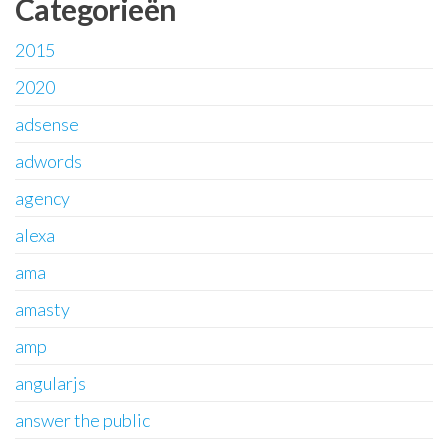
Categorieën
2015
2020
adsense
adwords
agency
alexa
ama
amasty
amp
angularjs
answer the public