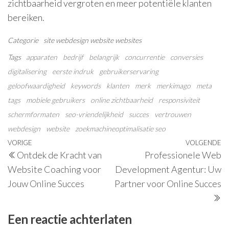
zichtbaarheid vergroten en meer potentiële klanten
bereiken.
Categorie
site
webdesign
website
websites
Tags
apparaten
bedrijf
belangrijk
concurrentie
conversies
digitalisering
eerste indruk
gebruikerservaring
geloofwaardigheid
keywords
klanten
merk
merkimago
meta
tags
mobiele gebruikers
online zichtbaarheid
responsiviteit
schermformaten
seo-vriendelijkheid
succes
vertrouwen
webdesign
website
zoekmachineoptimalisatie seo
Berichtnavigatie
Vorig
VORIGE
VOLGENDE
V
Ontdek de Kracht van
Professionele Web
bericht
be
Website Coaching voor
Development Agentur: Uw
Jouw Online Succes
Partner voor Online Succes
Een reactie achterlaten