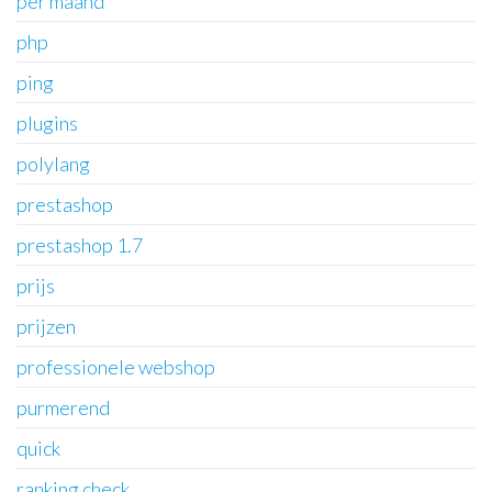
per maand
php
ping
plugins
polylang
prestashop
prestashop 1.7
prijs
prijzen
professionele webshop
purmerend
quick
ranking check