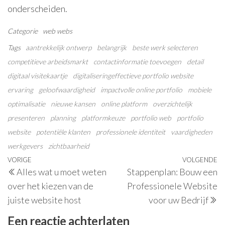
onderscheiden.
Categorie
web
webs
Tags
aantrekkelijk ontwerp
belangrijk
beste werk selecteren
competitieve arbeidsmarkt
contactinformatie toevoegen
detail
digitaal visitekaartje
digitaliseringeffectieve portfolio website
ervaring
geloofwaardigheid
impactvolle online portfolio
mobiele
optimalisatie
nieuwe kansen
online platform
overzichtelijk
presenteren
planning
platformkeuze
portfolio web
portfolio
website
potentiële klanten
professionele identiteit
vaardigheden
werkgevers
zichtbaarheid
Berichtnavigatie
Vorig
VORIGE
VOLGENDE
V
Alles wat u moet weten
Stappenplan: Bouw een
bericht
be
over het kiezen van de
Professionele Website
juiste website host
voor uw Bedrijf
Een reactie achterlaten