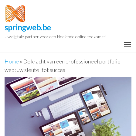
Spring
naar
de
springweb.be
inhoud
Uw digitale partner voor een bloeiende online toekomst!
Home
»
De kracht van een professioneel portfolio
web: uw sleutel tot succes