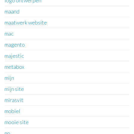
logo ontwerpen
maand
maatwerk website
mac
magento
majestic
metabox
mijn
mijn site
mirasvit
mobiel
mooie site
no