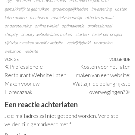
Tags
beheren
betrouwbaarheid
e-commerce platform
gemakkelijk te gebruiken
groeimogelijkheden
investering
kosten
laten maken
maatwerk
mobielvriendelijk
offerte op maat
ondersteuning
online winkel
optimalisatie
professioneel
shopify
shopify website laten maken
starten
tarief per project
tijdsduur maken shopify website
veelzijdigheid
voordelen
webshop
website
Berichtnavigatie
Vorig
VORIGE
VOLGENDE
V
Professionele
Kosten voor het laten
bericht
be
Restaurant Website Laten
maken van een website:
Maken voor uw
Wat zijn de belangrijkste
Horecazaak
overwegingen?
Een reactie achterlaten
Je e-mailadres zal niet getoond worden.
Vereiste
velden zijn gemarkeerd met
*