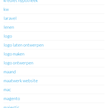
krediet hypotheek
kw
laravel
lenen
logo
logo laten ontwerpen
logo maken
logo ontwerpen
maand
maatwerk website
mac
magento
majestic