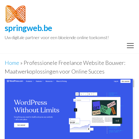
Spring
naar
de
springweb.be
inhoud
Uw digitale partner voor een bloeiende online toekomst!
Home
»
Professionele Freelance Website Bouwer:
Maatwerkoplossingen voor Online Succes