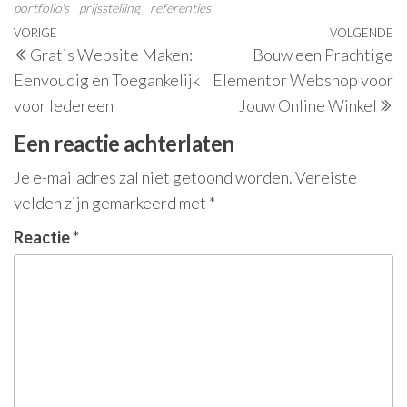
portfolio's
prijsstelling
referenties
Berichtnavigatie
Vorig
VORIGE
VOLGENDE
V
Gratis Website Maken:
Bouw een Prachtige
bericht
be
Eenvoudig en Toegankelijk
Elementor Webshop voor
voor Iedereen
Jouw Online Winkel
Een reactie achterlaten
Je e-mailadres zal niet getoond worden.
Vereiste
velden zijn gemarkeerd met
*
Reactie
*