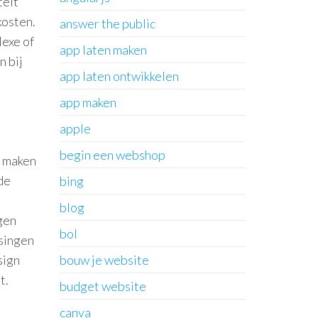
teit
kosten.
answer the public
exe of
app laten maken
n bij
app laten ontwikkelen
app maken
apple
begin een webshop
t maken
de
bing
blog
gen
bol
singen
sign
bouw je website
t.
budget website
canva