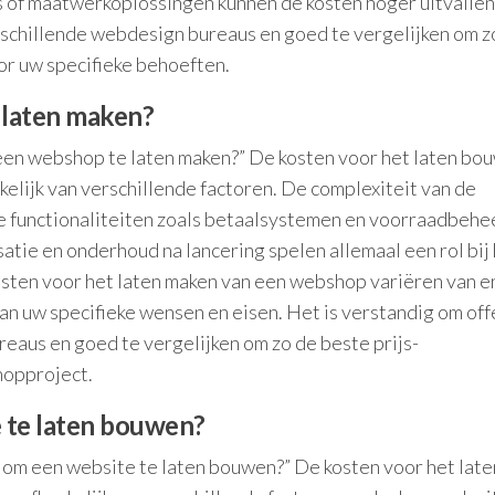
 of maatwerkoplossingen kunnen de kosten hoger uitvallen
verschillende webdesign bureaus en goed te vergelijken om z
or uw specifieke behoeften.
 laten maken?
 een webshop te laten maken?” De kosten voor het laten bo
elijk van verschillende factoren. De complexiteit van de
 functionaliteiten zoals betaalsystemen en voorraadbehee
atie en onderhoud na lancering spelen allemaal een rol bij
osten voor het laten maken van een webshop variëren van e
van uw specifieke wensen en eisen. Het is verstandig om off
reaus en goed te vergelijken om zo de beste prijs-
hopproject.
 te laten bouwen?
 om een website te laten bouwen?” De kosten voor het late