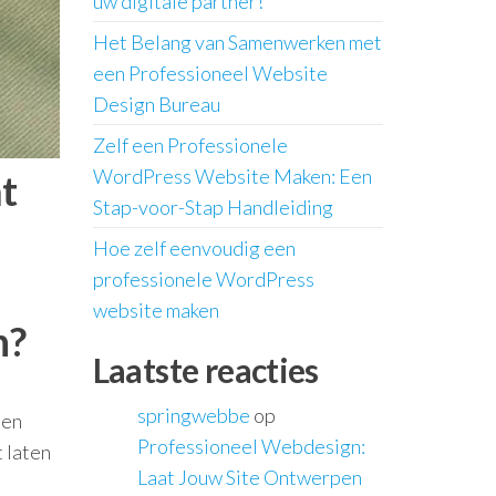
uw digitale partner!
Het Belang van Samenwerken met
een Professioneel Website
Design Bureau
Zelf een Professionele
WordPress Website Maken: Een
t
Stap-voor-Stap Handleiding
Hoe zelf eenvoudig een
professionele WordPress
website maken
n?
Laatste reacties
springwebbe
op
ten
Professioneel Webdesign:
t laten
Laat Jouw Site Ontwerpen