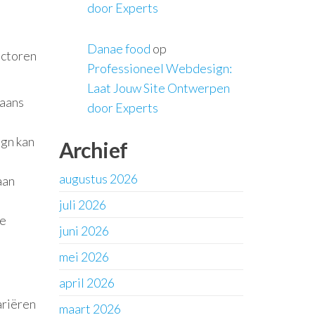
door Experts
Danae food
op
actoren
Professioneel Webdesign:
Laat Jouw Site Ontwerpen
gaans
door Experts
ign kan
Archief
augustus 2026
aan
juli 2026
de
juni 2026
mei 2026
april 2026
ariëren
maart 2026