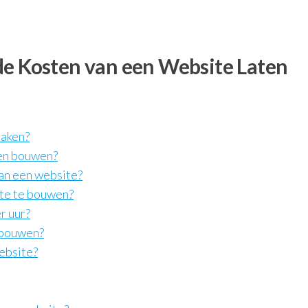
de Kosten van een Website Laten
maken?
ten bouwen?
an een website?
ite te bouwen?
r uur?
 bouwen?
ebsite?