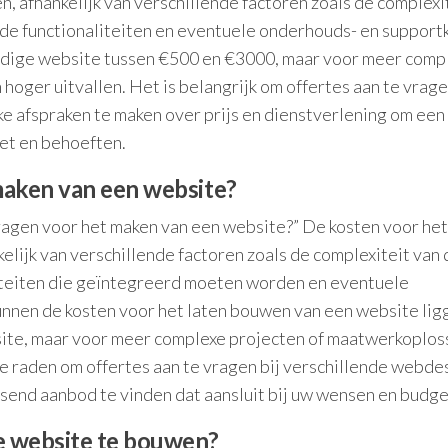
, afhankelijk van verschillende factoren zoals de complexi
gde functionaliteiten en eventuele onderhouds- en support
dige website tussen €500 en €3000, maar voor meer compl
oger uitvallen. Het is belangrijk om offertes aan te vrage
e afspraken te maken over prijs en dienstverlening om een
get en behoeften.
maken van een website?
vragen voor het maken van een website?” De kosten voor he
elijk van verschillende factoren zoals de complexiteit van 
iteiten die geïntegreerd moeten worden en eventuele
nnen de kosten voor het laten bouwen van een website lig
ite, maar voor meer complexe projecten of maatwerkoplos
te raden om offertes aan te vragen bij verschillende webde
send aanbod te vinden dat aansluit bij uw wensen en budge
le website te bouwen?