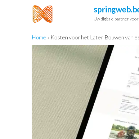
Spring
springweb.b
naar
Uw digitale partner voo
de
inhoud
Home
»
Kosten voor het Laten Bouwen van e