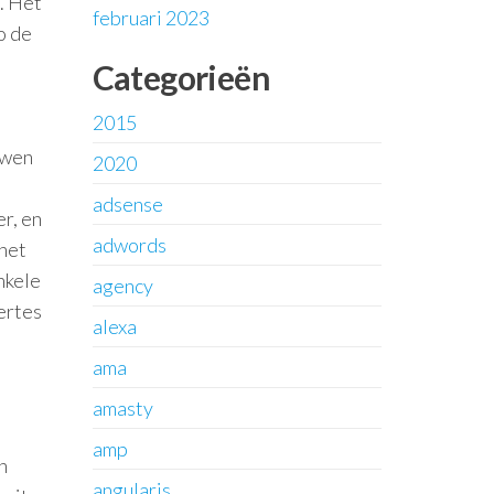
. Het
februari 2023
o de
Categorieën
2015
uwen
2020
adsense
r, en
adwords
 het
nkele
agency
ertes
alexa
ama
amasty
amp
n
angularjs