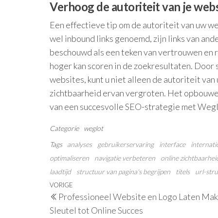
Verhoog de autoriteit van je webs
Een effectieve tip om de autoriteit van uw we
wel inbound links genoemd, zijn links van an
beschouwd als een teken van vertrouwen en 
hoger kan scoren in de zoekresultaten. Door 
websites, kunt u niet alleen de autoriteit va
zichtbaarheid ervan vergroten. Het opbouwen 
van een succesvolle SEO-strategie met Weg
Categorie
weglot
Tags
analyses
gebruikerservaring
interface
internat
optimaliseren
navigatie verbeteren
online zichtbaarhei
laadtijd
structuur van pagina's begrijpen
titels
url-str
Berichtnavigatie
Vorig
VORIGE
Professioneel Website en Logo Laten Mak
bericht
Sleutel tot Online Succes