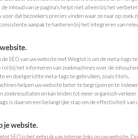
de inhoud van je pagina’s helpt niet alleen bij het verbete
ok voor dat bezoekers precies vinden waar ze naar op zoek z
consistente aanpak te hanteren bij het integreren van rele
 website.
an de SEO van uw website met Weglot is om de meta-tags te
 rol bij het informeren van zoekmachines over de inhoud en
e en doelgerichte meta-tags te gebruiken, zoals titels,
chines helpen uw website beter te begrijpen en te indexer
in zoekresultaten en kan leiden tot meer organisch verkeer
gs is daarom een belangrijke stap om de effectiviteit van
 je website.
lot SEO is het gebruik van interne links op uw website. D