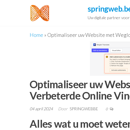
Spring
springweb.b
naar
Uw digitale partner voo
de
inhoud
Home
»
Optimaliseer uw Website met Weglo
Optimaliseer uw Webs
Verbeterde Online Vi
04 april 2024
Door
SPRINGWEBBE
0
Alles wat u moet wete