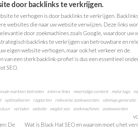
ite door backlinks te verkrijgen.
bsite te verhogen is door backlinks te verkrijgen. Backlinks
dere websites die naar uw website verwijzen. Deze links wo
relevantie door zoekmachines zoals Google, waardoor uw 
strategisch backlinks te verkrijgen van betrouwbare en re
n uw eigen website verhogen, maar ook het verkeer en de
van een sterk backlink-profiel is dus een essentieel onde
lot SEO.
ionale markten betreden
interne links
meertalige content
meta-tags
me
d
optimaliseren
rapporten
relevante zoekwoorden
sitemap-generatie
uctuur
vertalen
website
weglot seo
zoekmachines
zoekwoorden
V
en: De
Wat is Black Hat SEO en waarom moet u het ver