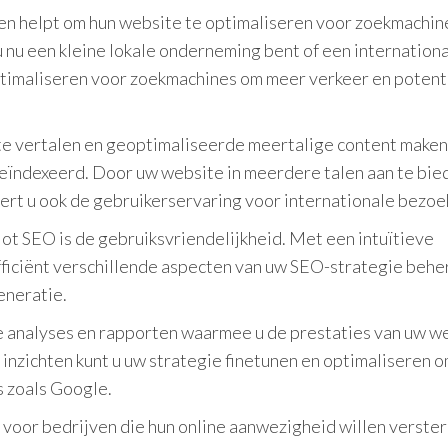
ven helpt om hun website te optimaliseren voor zoekmachin
u nu een kleine lokale onderneming bent of een internation
optimaliseren voor zoekmachines om meer verkeer en potent
 vertalen en geoptimaliseerde meertalige content maken
eïndexeerd. Door uw website in meerdere talen aan te bie
tert u ook de gebruikerservaring voor internationale bezoe
ot SEO is de gebruiksvriendelijkheid. Met een intuïtieve
efficiënt verschillende aspecten van uw SEO-strategie behe
eneratie.
analyses en rapporten waarmee u de prestaties van uw w
 inzichten kunt u uw strategie finetunen en optimaliseren 
s zoals Google.
voor bedrijven die hun online aanwezigheid willen verster