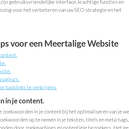
ijn gebruiksvriendelijke interface, krachtige functies en
ossing voor het verbeteren van uw SEO-strategie en het
ips voor een Meertalige Website
content.
te.
site.
pagina’s.
r backlinks te verkrijgen.
 in je content.
e zoekwoorden in je content bij het optimaliseren van je w
ekwoorden op te nemen in je teksten, titels en meta-tags,
vonden door zoekmachines en potentiële bezoekers. Het ge