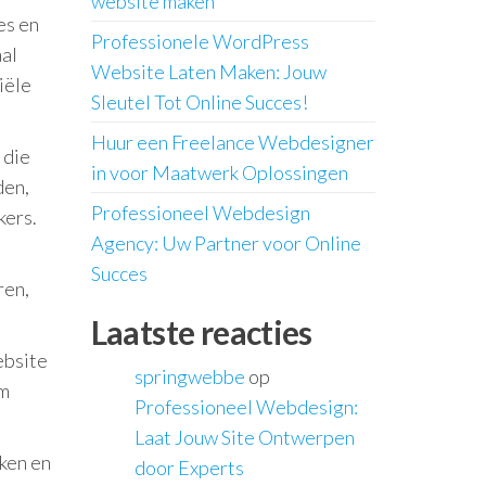
website maken
es en
Professionele WordPress
aal
Website Laten Maken: Jouw
iële
Sleutel Tot Online Succes!
Huur een Freelance Webdesigner
 die
in voor Maatwerk Oplossingen
den,
Professioneel Webdesign
kers.
Agency: Uw Partner voor Online
Succes
ren,
Laatste reacties
ebsite
springwebbe
op
om
Professioneel Webdesign:
Laat Jouw Site Ontwerpen
ken en
door Experts