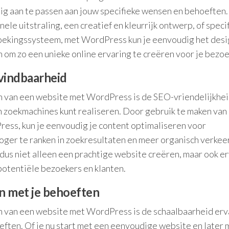
g aan te passen aan jouw specifieke wensen en behoeften. 
ele uitstraling, een creatief en kleurrijk ontwerp, of speci
 boekingssysteem, met WordPress kun je eenvoudig het desi
n om zo een unieke online ervaring te creëren voor je bezoe
 vindbaarheid
n van een website met WordPress is de SEO-vriendelijkhei
n zoekmachines kunt realiseren. Door gebruik te maken van
ess, kun je eenvoudig je content optimaliseren voor
oger te ranken in zoekresultaten en meer organisch verkee
dus niet alleen een prachtige website creëren, maar ook e
otentiële bezoekers en klanten.
n met je behoeften
n van een website met WordPress is de schaalbaarheid erv
eften. Of je nu start met een eenvoudige website en later