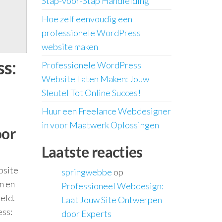
Stap-voor-Stap Handleiding
Hoe zelf eenvoudig een
professionele WordPress
website maken
s:
Professionele WordPress
Website Laten Maken: Jouw
Sleutel Tot Online Succes!
Huur een Freelance Webdesigner
in voor Maatwerk Oplossingen
oor
Laatste reacties
bsite
springwebbe
op
n en
Professioneel Webdesign:
eld.
Laat Jouw Site Ontwerpen
ess:
door Experts