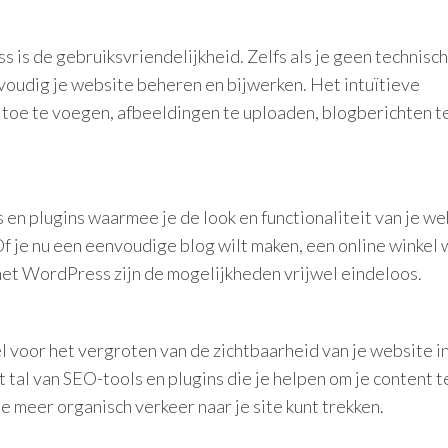
is de gebruiksvriendelijkheid. Zelfs als je geen technisc
oudig je website beheren en bijwerken. Het intuïtieve
 toe te voegen, afbeeldingen te uploaden, blogberichten t
en plugins waarmee je de look en functionaliteit van je we
f je nu een eenvoudige blog wilt maken, een online winkel 
met WordPress zijn de mogelijkheden vrijwel eindeloos.
 voor het vergroten van de zichtbaarheid van je website i
al van SEO-tools en plugins die je helpen om je content t
 meer organisch verkeer naar je site kunt trekken.