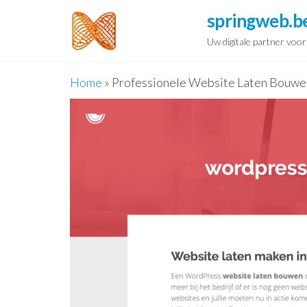
Spring
springweb.b
naar
Uw digitale partner voo
de
inhoud
Home
»
Professionele Website Laten Bouwe