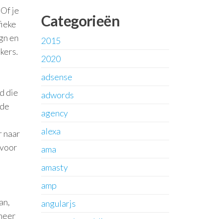
Of je
Categorieën
fieke
gn en
2015
kers.
2020
adsense
d die
adwords
 de
agency
alexa
r naar
rvoor
ama
amasty
amp
an,
angularjs
 meer