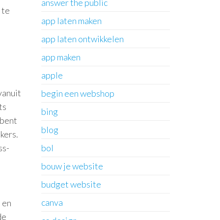
answer the public
 te
app laten maken
app laten ontwikkelen
app maken
apple
vanuit
begin een webshop
ts
bing
 bent
blog
kers.
bol
ss-
bouw je website
budget website
canva
 en
de