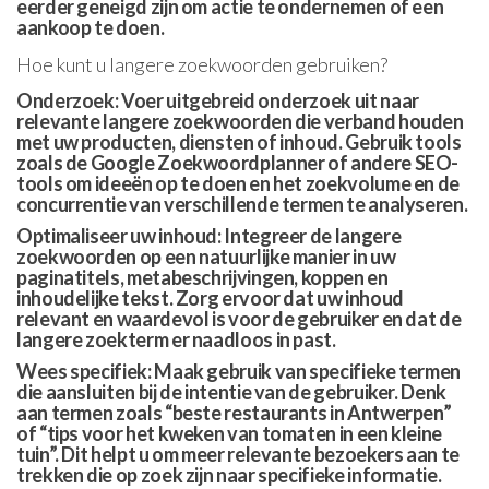
eerder geneigd zijn om actie te ondernemen of een
aankoop te doen.
Hoe kunt u langere zoekwoorden gebruiken?
Onderzoek: Voer uitgebreid onderzoek uit naar
relevante langere zoekwoorden die verband houden
met uw producten, diensten of inhoud. Gebruik tools
zoals de Google Zoekwoordplanner of andere SEO-
tools om ideeën op te doen en het zoekvolume en de
concurrentie van verschillende termen te analyseren.
Optimaliseer uw inhoud: Integreer de langere
zoekwoorden op een natuurlijke manier in uw
paginatitels, metabeschrijvingen, koppen en
inhoudelijke tekst. Zorg ervoor dat uw inhoud
relevant en waardevol is voor de gebruiker en dat de
langere zoekterm er naadloos in past.
Wees specifiek: Maak gebruik van specifieke termen
die aansluiten bij de intentie van de gebruiker. Denk
aan termen zoals “beste restaurants in Antwerpen”
of “tips voor het kweken van tomaten in een kleine
tuin”. Dit helpt u om meer relevante bezoekers aan te
trekken die op zoek zijn naar specifieke informatie.