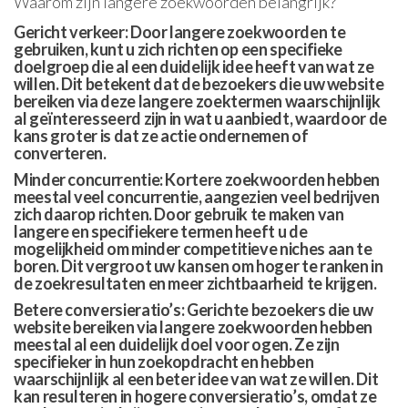
Waarom zijn langere zoekwoorden belangrijk?
Gericht verkeer: Door langere zoekwoorden te
gebruiken, kunt u zich richten op een specifieke
doelgroep die al een duidelijk idee heeft van wat ze
willen. Dit betekent dat de bezoekers die uw website
bereiken via deze langere zoektermen waarschijnlijk
al geïnteresseerd zijn in wat u aanbiedt, waardoor de
kans groter is dat ze actie ondernemen of
converteren.
Minder concurrentie: Kortere zoekwoorden hebben
meestal veel concurrentie, aangezien veel bedrijven
zich daarop richten. Door gebruik te maken van
langere en specifiekere termen heeft u de
mogelijkheid om minder competitieve niches aan te
boren. Dit vergroot uw kansen om hoger te ranken in
de zoekresultaten en meer zichtbaarheid te krijgen.
Betere conversieratio’s: Gerichte bezoekers die uw
website bereiken via langere zoekwoorden hebben
meestal al een duidelijk doel voor ogen. Ze zijn
specifieker in hun zoekopdracht en hebben
waarschijnlijk al een beter idee van wat ze willen. Dit
kan resulteren in hogere conversieratio’s, omdat ze