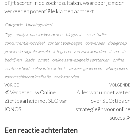
blijft scoren in de zoekresultaten, waardoor je meer
verkeer en potentiële klanten aantrekt.
Categorie
Uncategorized
Tags
analyse van zoekwoorden
blogposts
casestudies
concurrentievoordeel
content toevoegen
conversies
doelgroep
groeien in digitale wereld
integreren van zoekwoorden
it seo
it-
bedrijven
leads
omzet
online aanwezigheid versterken
online
zichtbaarheid
relevante content
verkeer genereren
whitepapers
zoekmachineoptimalisatie
zoekwoorden
Berichtnavigatie
Vorig
VORIGE
VOLGENDE
V
Verbeter uw Online
Alles wat u moet weten
bericht
be
Zichtbaarheid met SEO van
over SEO: tips en
IONOS
strategieën voor online
succes
Een reactie achterlaten